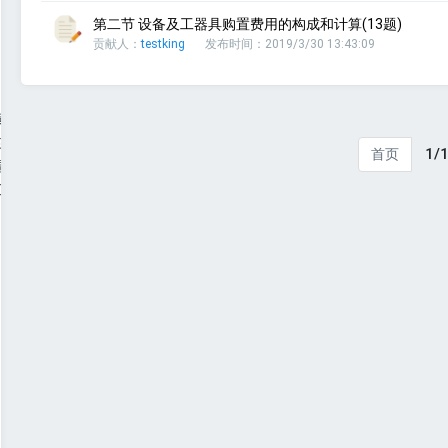
第二节 设备及工器具购置费用的构成和计算(13题)
贡献人：
testking
发布时间：2019/3/30 13:43:09
造价的预测
的约定
1/
首页
调整和结算
工后质量保证金的处理