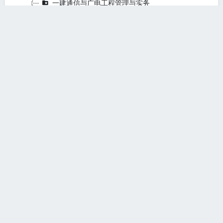
一建通信与广电工程管理与实务
一建建设工程经济
1F411010 水利水电工程勘测(11题)
贡献人：
testking
发布时间：2019/3/30 13:10:15
1F411020 水利水电工程设计(42题)
贡献人：
testking
发布时间：2019/3/30 13:10:15