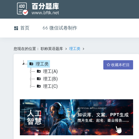
首页
微信试卷制作
您现在的位置：
职称英语题库
理工类
理工类
收藏本栏目
理工(A)
理工(B)
理工(C)