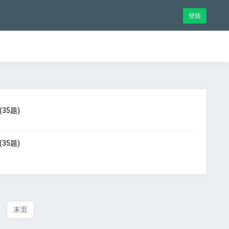
登陆
35题)
35题)
1
末页