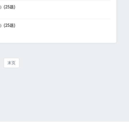
(25题)
(25题)
1
末页